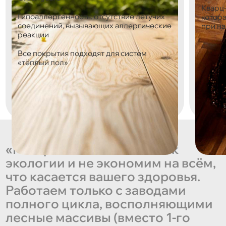
Кварц-
Гипоаллергенность: отсутствие летучих
котор
соединений, вызывающих аллергические
при н
реакции
Все покрытия подходят для систем
«тёплый пол»
«Мы трепетно относимся к
экологии и не экономим на всём,
что касается вашего здоровья.
Работаем только с заводами
полного цикла, восполняющими
лесные массивы (вместо 1-го