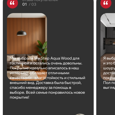
/ 03
Мы выбрали Му Step Aqua Wood для
Я выб
гостинной и остались очень довольны.
и это
Покрытие идеально вписалось в наш
шоуру
интерьер, обладает отличными
доста
качествами - влагостойкость и стильный
покры
внешний вид. Доставка была быстрой,
Пол п
спасибо менеджеру за помощь в
выгля
выборе. Всей семье понравилось новое
покрытие!