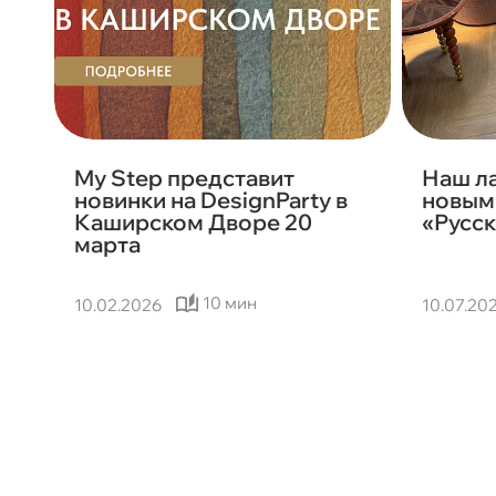
My Step представит
Наш л
новинки на DesignParty в
новым 
Каширском Дворе 20
«Русск
марта
10 мин
10.02.2026
10.07.20