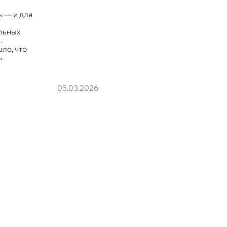
 — и для
льных
.
ло, что
ь
05.03.2026