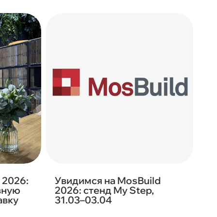
 2026:
Увидимся на MosBuild
вную
2026: стенд My Step,
авку
31.03–03.04