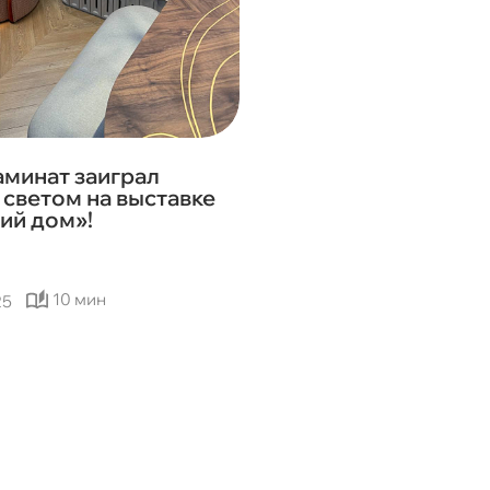
аминат заиграл
светом на выставке
ий дом»!
10 мин
25