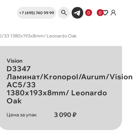
+7 (495) 740 99 99
0
0
5/33 1380х193х8mm/ Leonardo Oak
Vision
D3347
Ламинат/Kronopol/Aurum/Vision
AC5/33
1380х193х8mm/ Leonardo
Oak
3 090 ₽
Цена за упак