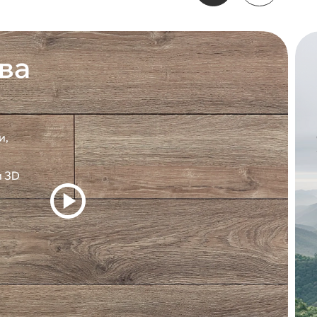
ва
и,
и 3D