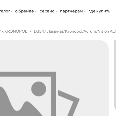
талог
о бренде
сервис
партнерам
где купить
P x KRONOPOL
D3347 Ламинат/Kronopol/Aurum/Vision AC